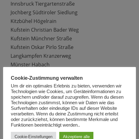
Innsbruck Tiergartenstraße
Jochberg Südtiroler Siedlung
Kitzbühel Högelrain
Kufstein Christian Bader Weg
Kufstein Münchner Straße
Kufstein Oskar Pirlo Straße
Langkampfen Kranzerweg
Münster Habach
Niederndorf Jennbachweg
Cookie-Zustimmung verwalten
Oberndorf Mesnerfeld
Um dir ein optimales Erlebnis zu bieten, verwenden wir
Schwaz Dr. Psennerstraße
Technologien wie Cookies, um Geräteinformationen zu
speichern und/oder darauf zuzugreifen. Wenn du diesen
Schwaz Rennhammergasse
Technologien zustimmst, können wir Daten wie das
Sellrain Sellrainstraße
Surfverhalten oder eindeutige IDs auf dieser Website
verarbeiten. Wenn du deine Zustimmung nicht erteilst
Telfs Niedere Munde Straße
oder zurückziehst, können bestimmte Merkmale und
Zirl Wiesenweg
Funktionen beeinträchtigt werden..
Cookie-Einstellungen
Akzeptiere alle