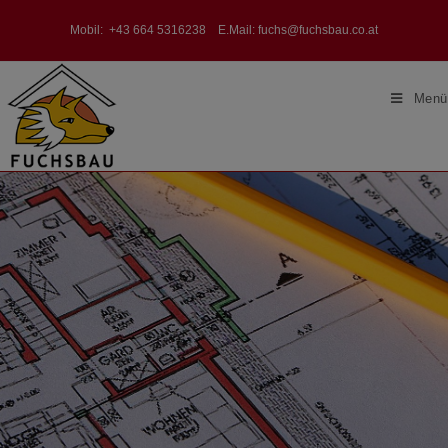
Mobil:
+43 664 5316238
E.Mail:
fuchs@fuchsbau.co.at
Menü