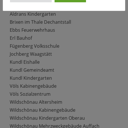
Kommunale Bauten
Aldrans Kindergarten
Brixen im Thale Dechantstall
Ebbs Feuerwehrhaus
Erl Bauhof
Fügenberg Volksschule
Jochberg Waagstätt
Kundl Eishalle
Kundl Gemeindeamt
Kundl Kindergarten
Völs Kabinengebäude
Völs Sozialzentrum
Wildschönau Altersheim
Wildschönau Kabinengebäude
Wildschönau Kindergarten Oberau
Wildschönau Mehrzweckgebäude Auffach